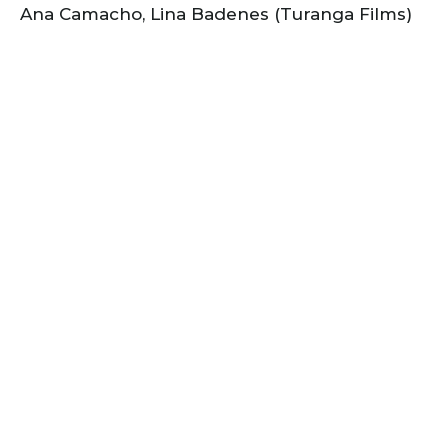
Ana Camacho, Lina Badenes (Turanga Films)
Coproducción
Isabel García, Pancho Magnou Arnábal
(Montelona)
APOYOS, EVENTOS Y PREMIOS
Fondo Producción Instituto Valenciano.
Fondo Coproducción minoritaria ACAU.
Ayuda a la escritura de guion. Instituto
Valenciano de Cultura.
Ayuda al desarrollo y producción. Instituto
Valenciano de Cultura.
Participación Residencia Navarra.