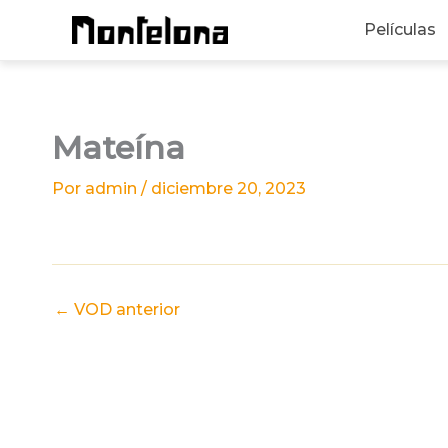
Ir
Películas
al
contenido
Mateína
Por
admin
/
diciembre 20, 2023
←
VOD anterior